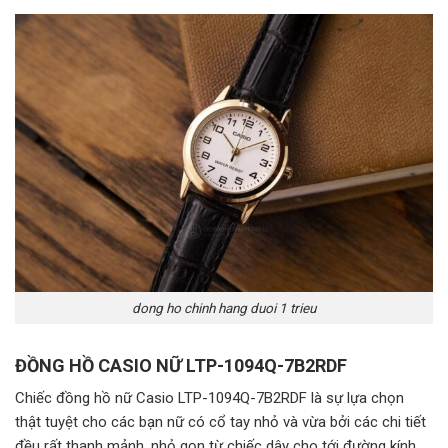
dong ho chinh hang duoi 1 trieu
ĐỒNG HỒ CASIO NỮ LTP-1094Q-7B2RDF
Chiếc đồng hồ nữ Casio LTP-1094Q-7B2RDF là sự lựa chọn
thật tuyệt cho các bạn nữ có cổ tay nhỏ và vừa bởi các chi tiết
đều rất thanh mảnh, nhỏ gọn từ chiếc dây cho tới đường kính