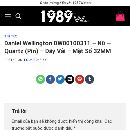
Skip
Chào mừng đến với 1989Watch
to
content
TIN TỨC
Daniel Wellington DW00100311 – Nữ –
Quartz (Pin) – Dây Vải – Mặt Số 32MM
POSTED ON
11/08/2022
BY
Trả lời
Email của bạn sẽ không được hiển thị công khai.
Các
trường bắt buộc được đánh dấu
*