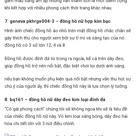
gam màu sáng ấm áp nhưng vẫn thanh lịch là một điểm cộng
khi kết hợp với nhiều phong cách thời trang khác nhau.
7. geneva pkhrge004-3 – đồng hồ nữ hợp kim bạc
Hình ảnh chiếc đồng hồ ảo nhỏ trên mặt đồng hồ chắc chắn sẽ
gây thích thú cho người xem bởi sự tỉ mỉ và sáng tạo của nó.
đồng hồ có 3 số lớn 12, 4 và 8
Đồng hồ được đính đá từ trong ra ngoài, kể cả trên dây đeo,
giúp đồng hồ trở nên nổi bật, đặc biệt chói lọi dưới ánh sáng.
nếu bạn không muốn phụ kiện quá nổi bật nhưng vẫn thu hút sự
chú ý của người ấy, thì chiếc đồng hồ này là lựa chọn lý tưởng.
8. bq161 – đồng hồ nữ dây đeo kim loại đính đá
“Cô gái phong cách” chúng tôi sẽ không ngoa khi sẽ là tiêu đề
của chiếc đồng hồ nữ này. Vỏ kim loại sáng bóng, dây đeo hài
hòa chi tiết lớn với 3 nút điều chỉnh.