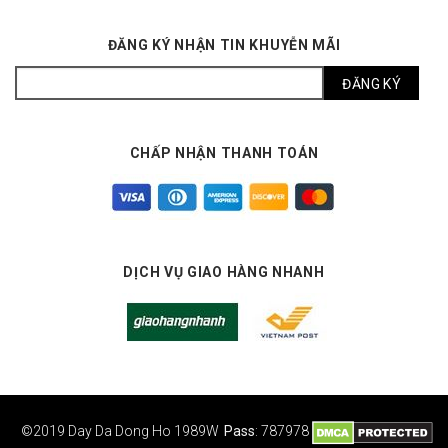
ĐĂNG KÝ NHẬN TIN KHUYỄN MÃI
CHẤP NHẬN THANH TOÁN
DỊCH VỤ GIAO HÀNG NHANH
©2019 Day Da Dong Ho
1989W
Pass
: 787978