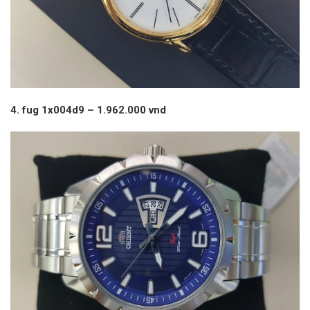
4. fug 1x004d9 – 1.962.000 vnd