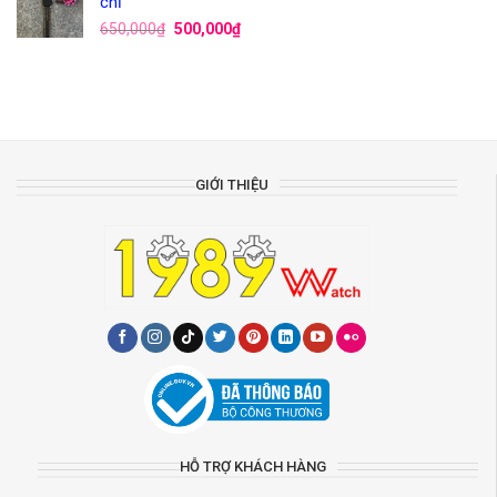
chỉ
650,000
₫
500,000
₫
GIỚI THIỆU
HỖ TRỢ KHÁCH HÀNG