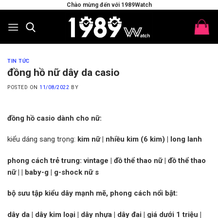
Skip
Chào mừng đến với 1989Watch
to
content
TIN TỨC
đồng hồ nữ dây da casio
POSTED ON
11/08/2022
BY
đồng hồ casio dành cho nữ:
kiểu dáng sang trọng:
kim nữ
|
nhiều kim (6 kim)
|
long lanh
phong cách trẻ trung:
vintage
|
đồ thể thao nữ
|
đồ thể thao
nữ
|
|
baby-g
|
g-shock nữ s
bộ sưu tập kiểu dây mạnh mẽ, phong cách nổi bật:
dây da | dây kim loại | dây nhựa | dây đai | giá dưới 1 triệu |