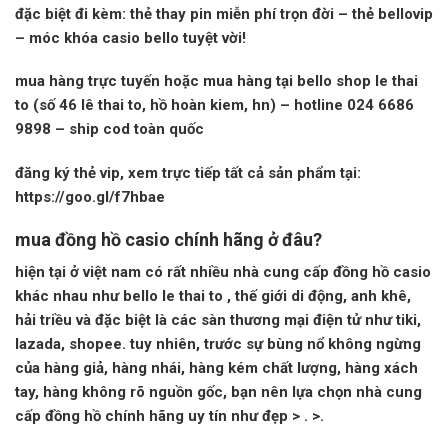
đặc biệt
đi kèm: thẻ thay pin miễn phí trọn đời – thẻ bellovip
– móc khóa casio bello tuyệt vời!
mua hàng trực tuyến hoặc mua hàng tại bello shop le thai
to (số 46 lê thai to, hồ hoàn kiem, hn) – hotline
024 6686
9898
– ship cod toàn quốc
đăng ký thẻ vip, xem trực tiếp tất cả sản phẩm tại:
https://goo.gl/f7hbae
mua đồng hồ casio chính hãng ở đâu?
hiện tại ở việt nam có rất nhiều nhà cung cấp đồng hồ casio
khác nhau như
bello le thai to
, thế giới di động, anh khê,
hải triều và đặc biệt là các sàn thương mại điện tử như tiki,
lazada, shopee. tuy nhiên, trước sự bùng nổ không ngừng
của hàng giả, hàng nhái, hàng kém chất lượng, hàng xách
tay, hàng không rõ nguồn gốc, bạn nên lựa chọn nhà cung
cấp đồng hồ chính hãng uy tín như
đẹp
> . >.