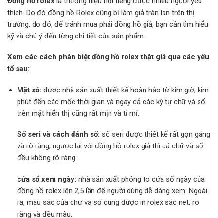
Đồng hồ rolex
là thương hiệu nổi tiếng được nhiều người yêu
thích. Do đó đồng hồ Rolex cũng bị làm giả tràn lan trên thị
trường. do đó, để tránh mua phải đồng hồ giả, bạn cần tìm hiểu
kỹ và chú ý đến từng chi tiết của sản phẩm.
Xem các cách phân biệt đồng hồ rolex thật giả qua các yếu
tố sau:
Mặt số:
được nhà sản xuất thiết kế hoàn hảo từ kim giờ, kim
phút đến các mốc thời gian và ngay cả các ký tự chữ và số
trên mặt hiển thị cũng rất mịn và tỉ mỉ.
Số seri và cách đánh số:
số seri được thiết kế rất gọn gàng
và rõ ràng, ngược lại với đồng hồ rolex giả thì cả chữ và số
đều không rõ ràng.
cửa sổ xem ngày:
nhà sản xuất phóng to cửa sổ ngày của
đồng hồ rolex lên 2,5 lần để người dùng dễ dàng xem. Ngoài
ra, màu sắc của chữ và số cũng được in rolex sắc nét, rõ
ràng và đều màu.