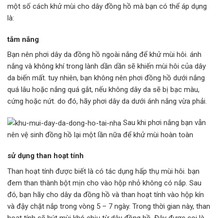
một số cách khử mùi cho dây đồng hồ mà bạn có thể áp dụng
là:
tắm nắng
Bạn nên phơi dây da đồng hồ ngoài nắng để khử mùi hôi. ánh
nắng và không khí trong lành dần dần sẽ khiến mùi hôi của dây
da biến mất. tuy nhiên, bạn không nên phơi đồng hồ dưới nắng
quá lâu hoặc nắng quá gắt, nếu không dây da sẽ bị bạc màu,
cứng hoặc nứt. do đó, hãy phơi dây da dưới ánh nắng vừa phải.
Sau khi phơi nắng bạn vẫn
nên vệ sinh đồng hồ lại một lần nữa để khử mùi hoàn toàn
sử dụng than hoạt tính
Than hoạt tính được biết là có tác dụng hấp thụ mùi hôi. bạn
đem than thành bột mịn cho vào hộp nhỏ không có nắp. Sau
đó, bạn hãy cho dây da đồng hồ và than hoạt tính vào hộp kín
và đậy chặt nắp trong vòng 5 – 7 ngày. Trong thời gian này, than
hoạt tính sẽ hút mùi khó chịu từ dây đồng hồ. Đây được coi là