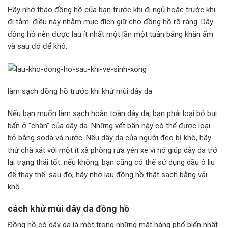
Hãy nhớ tháo đồng hồ của bạn trước khi đi ngủ hoặc trước khi
đi tắm. điều này nhằm mục đích giữ cho đồng hồ rõ ràng. Dây
đồng hồ nên được lau ít nhất một lần một tuần bằng khăn ẩm
và sau đó để khô.
làm sạch đồng hồ trước khi khử mùi dây da
Nếu bạn muốn làm sạch hoàn toàn dây da, bạn phải loại bỏ bụi
bẩn ở “chân” của dây da. Những vết bẩn này có thể được loại
bỏ bằng soda và nước. Nếu dây da của người đeo bị khô, hãy
thử chà xát với một ít xà phòng rửa yên xe vì nó giúp dây da trở
lại trạng thái tốt. nếu không, bạn cũng có thể sử dụng dầu ô liu
để thay thế. sau đó, hãy nhớ lau đồng hồ thật sạch bằng vải
khô.
cách khử mùi dây da đồng hồ
Đồng hồ có dây da là một trong những mặt hàng phổ biến nhất.