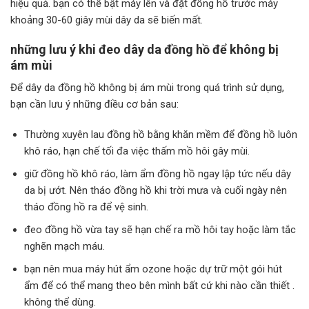
hiệu quả. bạn có thể bật máy lên và đặt đồng hồ trước máy
khoảng 30-60 giây mùi dây da sẽ biến mất.
những lưu ý khi đeo dây da đồng hồ để không bị
ám mùi
Để dây da đồng hồ không bị ám mùi trong quá trình sử dụng,
bạn cần lưu ý những điều cơ bản sau:
Thường xuyên lau đồng hồ bằng khăn mềm để đồng hồ luôn
khô ráo, hạn chế tối đa việc thấm mồ hôi gây mùi.
giữ đồng hồ khô ráo, làm ẩm đồng hồ ngay lập tức nếu dây
da bị ướt. Nên tháo đồng hồ khi trời mưa và cuối ngày nên
tháo đồng hồ ra để vệ sinh.
đeo đồng hồ vừa tay sẽ hạn chế ra mồ hôi tay hoặc làm tắc
nghẽn mạch máu.
bạn nên mua máy hút ẩm ozone hoặc dự trữ một gói hút
ẩm để có thể mang theo bên mình bất cứ khi nào cần thiết .
không thể dùng.