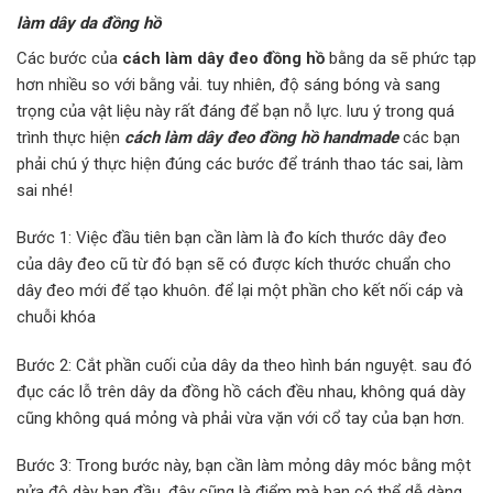
làm dây da đồng hồ
Các bước của
cách làm dây đeo đồng hồ
bằng da sẽ phức tạp
hơn nhiều so với bằng vải. tuy nhiên, độ sáng bóng và sang
trọng của vật liệu này rất đáng để bạn nỗ lực. lưu ý trong quá
trình thực hiện
cách làm dây đeo đồng hồ handmade
các bạn
phải chú ý thực hiện đúng các bước để tránh thao tác sai, làm
sai nhé!
Bước 1: Việc đầu tiên bạn cần làm là đo kích thước dây đeo
của dây đeo cũ từ đó bạn sẽ có được kích thước chuẩn cho
dây đeo mới để tạo khuôn. để lại một phần cho kết nối cáp và
chuỗi khóa
Bước 2: Cắt phần cuối của dây da theo hình bán nguyệt. sau đó
đục các lỗ trên dây da đồng hồ cách đều nhau, không quá dày
cũng không quá mỏng và phải vừa vặn với cổ tay của bạn hơn.
Bước 3: Trong bước này, bạn cần làm mỏng dây móc bằng một
nửa độ dày ban đầu. đây cũng là điểm mà bạn có thể dễ dàng