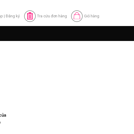
ập
|
Đăng ký
Tra cứu đơn hàng
Giỏ hàng
của
ề