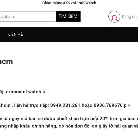
Chào mừng đến với 1989Watch
Đăng nh
LIÊN HỆ
phcm
cấp
cronment watch
tại:
p.hcm
.
liện hệ trực tiếp: 0949.281.281 hoặc 0936.769676
p >
kể từ ngày mở bán sẽ được
chiết khấu
trực tiếp
20%
trên giá bán 
hàng nhập khẩu chính hãng, có hóa đơn đỏ, có giấy tờ hải quan v