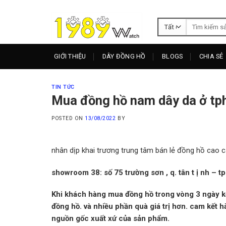
Skip
to
Tìm
content
kiếm:
GIỚI THIỆU
DÂY ĐỒNG HỒ
BLOGS
CHIA SẺ
TIN TỨC
Mua đồng hồ nam dây da ở t
POSTED ON
13/08/2022
BY
nhân dịp khai trương trung tâm bán lẻ đồng hồ cao 
showroom
38:
số
75 trường sơn
, q. tân t
ị
nh – t
Khi khách hàng mua đồng hồ trong vòng 3 ngày 
đồng hồ. và nhiều phần quà giá trị hơn. cam kết 
nguồn gốc xuất xứ của sản phẩm.