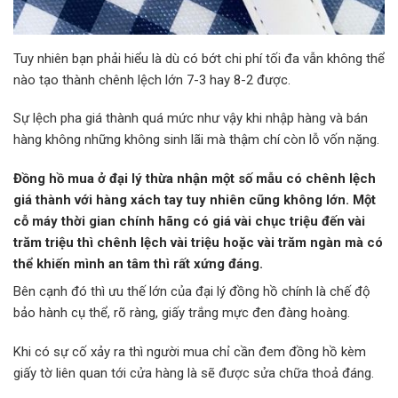
Tuy nhiên bạn phải hiểu là dù có bớt chi phí tối đa vẫn không thể
nào tạo thành chênh lệch lớn 7-3 hay 8-2 được.
Sự lệch pha giá thành quá mức như vậy khi nhập hàng và bán
hàng không những không sinh lãi mà thậm chí còn lỗ vốn nặng.
Đồng hồ mua ở đại lý thừa nhận một số mẫu có chênh lệch
giá thành với hàng xách tay tuy nhiên cũng không lớn. Một
cỗ máy thời gian chính hãng có giá vài chục triệu đến vài
trăm triệu thì chênh lệch vài triệu hoặc vài trăm ngàn mà có
thể khiến mình an tâm thì rất xứng đáng.
Bên cạnh đó thì ưu thế lớn của đại lý đồng hồ chính là chế độ
bảo hành cụ thể, rõ ràng, giấy trắng mực đen đàng hoàng.
Khi có sự cố xảy ra thì người mua chỉ cần đem đồng hồ kèm
giấy tờ liên quan tới cửa hàng là sẽ được sửa chữa thoả đáng.