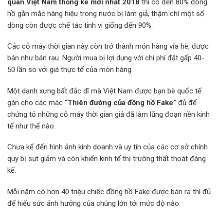
quan Việt Nam thống kê mới nhất 2018
thì có đến 80% đồng
hồ gắn mắc hàng hiệu trong nước bị làm giả, thậm chí một số
dòng còn được chế tác tinh vi giống đến 90%.
Các cỗ máy thời gian này còn trở thành món hàng vỉa hè, được
bán như bán rau. Người mua bị lợi dụng với chi phí đắt gấp 40-
50 lần so với giá thực tế của món hàng.
Một danh xưng bất đắc dĩ mà Việt Nam được bạn bè quốc tế
gán cho các mác
“Thiên đường của đồng hồ Fake”
đủ để
chứng tỏ những cỗ máy thời gian giả đã làm lũng đoạn nền kinh
tế như thế nào.
Chưa kể đến hình ảnh kinh doanh và uy tín của các cơ sở chính
quy bị sụt giảm và còn khiến kinh tế thị trường thất thoát đáng
kể.
Mỗi năm có hơn 40 triệu chiếc đồng hồ Fake được bán ra thì đủ
để hiểu sức ảnh hưởng của chúng lớn tới mức độ nào.