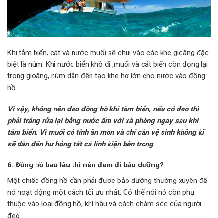
Khi tắm biển, cát và nước muối sẽ chui vào các khe gioăng đặc
biệt là núm. Khi nước biển khô đi ,muối và cát biển còn đọng lại
trong gioăng, núm dẫn đến tạo khe hở lớn cho nước vào đồng
hồ.
Vì vậy, không nên đeo đồng hồ khi tắm biển, nếu có đeo thì
phải tráng rửa lại bằng nước ấm với xà phòng ngay sau khi
tắm biển. Vì muối có tính ăn mòn và chỉ cần vệ sinh không kĩ
sẽ dẫn đến hư hỏng tất cả linh kiện bên trong
6. Đồng hồ bao lâu thì nên đem đi bảo dưỡng?
Một chiếc đồng hồ cần phải được bảo dưỡng thường xuyên để
nó hoạt động một cách tối ưu nhất. Có thể nói nó còn phụ
thuộc vào loại đồng hồ, khí hậu và cách chăm sóc của người
đeo