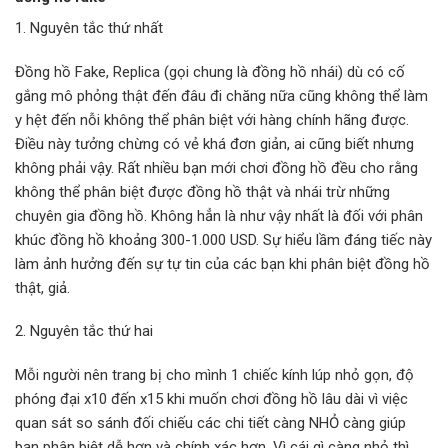
1. Nguyên tắc thứ nhất
Đồng hồ Fake, Replica (gọi chung là đồng hồ nhái) dù có cố
gắng mô phỏng thật đến đâu đi chăng nữa cũng không thể làm
y hệt đến nỗi không thể phân biệt với hàng chính hãng được.
Điều này tưởng chừng có vẻ khá đơn giản, ai cũng biết nhưng
không phải vậy. Rất nhiều bạn mới chơi đồng hồ đều cho rằng
không thể phân biệt được đồng hồ thật và nhái trừ những
chuyên gia đồng hồ. Không hẳn là như vậy nhất là đối với phân
khúc đồng hồ khoảng 300-1.000 USD. Sự hiểu lầm đáng tiếc này
làm ảnh hưởng đến sự tự tin của các bạn khi phân biệt đồng hồ
thật, giả.
2. Nguyên tắc thứ hai
Mỗi người nên trang bị cho mình 1 chiếc kính lúp nhỏ gọn, độ
phóng đại x10 đến x15 khi muốn chơi đồng hồ lâu dài vì việc
quan sát so sánh đối chiếu các chi tiết càng NHỎ càng giúp
bạn phân biệt dễ hơn và chính xác hơn. Vì cái gì càng nhỏ thì