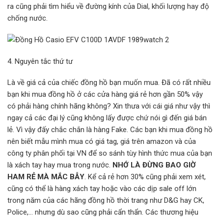
ra cũng phải tìm hiểu về đường kính của Dial, khối lượng hay độ
chống nước.
4. Nguyên tắc thứ tư
Là về giá cả của chiếc đồng hồ bạn muốn mua. Đã có rất nhiều
bạn khi mua đồng hồ ở các cửa hàng giá rẻ hơn gần 50% vậy
có phải hàng chính hãng không? Xin thưa với cái giá như vậy thì
ngay cả các đại lý cũng không lấy được chứ nói gì đến giá bán
lẻ. Vì vậy đấy chắc chắn là hàng Fake. Các bạn khi mua đồng hồ
nên biết mẫu mình mua có giá tag, giá trên amazon và của
công ty phân phối tại VN để so sánh tùy hình thức mua của bạn
là xách tay hay mua trong nước.
NHỚ LÀ ĐỪNG BAO GIỜ
HAM RẺ MÀ MẮC BẪY
. Kể cả rẻ hơn 30% cũng phải xem xét,
cũng có thể là hàng xách tay hoặc vào các dịp sale off lớn
trong năm của các hãng đồng hồ thời trang như D&G hay CK,
Police,… nhưng dù sao cũng phải cẩn thẩn. Các thương hiệu