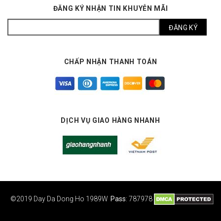
ĐĂNG KÝ NHẬN TIN KHUYỄN MÃI
CHẤP NHẬN THANH TOÁN
DỊCH VỤ GIAO HÀNG NHANH
©2019 Day Da Dong Ho
1989W
Pass
: 787978