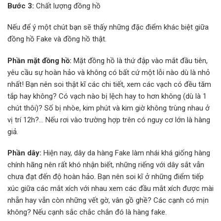
Bước 3:
Chất lượng đồng hồ
Nếu để ý một chút bạn sẽ thấy những đặc điểm khác biệt giữa
đồng hồ Fake và đồng hồ thật.
Phần mặt đồng hồ:
Mặt đồng hồ là thứ đập vào mắt đầu tiên,
yêu cầu sự hoàn hảo và không có bất cứ một lỗi nào dù là nhỏ
nhất! Bạn nên soi thật kĩ các chi tiết, xem các vạch có đều tăm
tắp hay không? Có vạch nào bị lệch hay to hơn không (dù là 1
chút thôi)? Số bị nhòe, kim phút và kim giờ không trùng nhau ở
vị trí 12h?… Nếu rơi vào trường hợp trên có nguy cơ lớn là hàng
giả.
Phần dây:
Hiện nay, dây da hàng Fake làm nhái khá giống hàng
chính hãng nên rất khó nhận biết, những riếng với dây sắt vẫn
chưa đạt đến độ hoàn hảo. Bạn nên soi kĩ ở những điểm tiếp
xúc giữa các mắt xích với nhau xem các đầu mắt xích được mài
nhẵn hay vẫn còn những vết gờ, vân gồ ghề? Các cạnh có mịn
không? Nếu cạnh sắc chắc chắn đó là hàng fake.