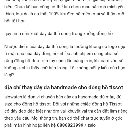
hiệu. Chưa kể bạn cũng có thể lựa chọn màu sắc mà mình yêu
thích, loại da là da thật 100% khi đeo sẽ mềm mại và thấm mồ
hôi tốt hơn.
quy trình sản xuất dây da thủ công trong xưởng đồng hồ
Nhược điểm của dây da thủ công là thường không có logo dập
ở mặt sau của dây đồng hồ. nhiều anh chị em cũng chia sẻ
rằng đồng hồ đeo trên tay càng lâu càng trơn, khi cầm vào sẽ
không ai nhìn thấy chữ bên trong. Tôi không biết ý kiến ​​của bạn
là gì?
địa chỉ thay dây da handmade cho đồng hồ tissot
alowatch là đơn vị chuyên bán dây da handmade đủ màu, đủ
size cho đồng hồ tissot. Đối với những chiếc đồng hồ Tissot
có dây đeo đặc biệt như ôm vai, khuyết vai thì cần đặt làm riêng
theo yêu cầu. Mọi thông tin, bạn có thể chat trực tuyến ở góc
phải màn hình hoặc liên hệ
0886823999
/ zalo.