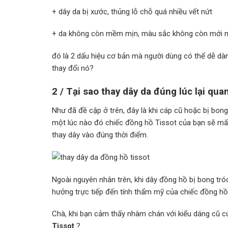
+ dây da bị xước, thủng lỗ chỗ quá nhiều vết nứt
+ da không còn mềm mịn, màu sắc không còn mới n
đó là 2 dấu hiệu cơ bản mà người dùng có thể dễ dà
thay đổi nó?
2 / Tại sao thay dây da đúng lúc lại qua
Như đã đề cập ở trên, đây là khi cáp cũ hoặc bị bong
một lúc nào đó chiếc đồng hồ Tissot của bạn sẽ mất k
thay dây vào đúng thời điểm.
Ngoài nguyên nhân trên, khi dây đồng hồ bị bong t
hưởng trực tiếp đến tính thẩm mỹ của chiếc đồng h
Chà, khi bạn cảm thấy nhàm chán với kiểu dáng cũ c
Tissot
?