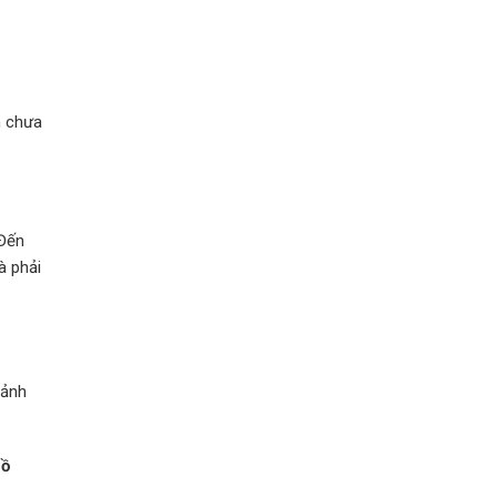
n chưa
 Đến
à phải
 ảnh
hồ