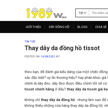
Skip
to
Tìm
content
kiếm:
GIỚI THIỆU
DÂY ĐỒNG HỒ
BLOGS
CHIA SẺ
TIN TỨC
Thay dây da đồng hồ tissot
POSTED ON
14/08/2022
BY
theo bạn, để đánh giá kiểu dáng của một chiếc đồng 
sắc đặc biệt? uy tín thương hiệu? hay phân khúc giá
chính là dây đeo. dây đeo được điều chỉnh tốt sẽ có 
tissot chính hãng
ở đâu?
thay dây da tissot giá b
không chỉ
thay dây da đồng hồ
. nhưng làm sao để c
không thiếu những cửa hàng thay dây da đồng hồ. nh