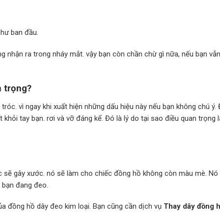
hư ban đầu.
ng nhận ra trong nháy mắt. vậy bạn còn chần chừ gì nữa, nếu bạn vẫ
n trọng?
 tróc. vì ngay khi xuất hiện những dấu hiệu này nếu bạn không chú ý.
hỏi tay bạn. rơi và vỡ đáng kể. Đó là lý do tại sao điều quan trọng l
róc sẽ gây xước. nó sẽ làm cho chiếc đồng hồ không còn màu mè. Nó
ồ bạn đang đeo.
ủa đồng hồ dây đeo kim loại. Bạn cũng cần dịch vụ
Thay dây đồng 