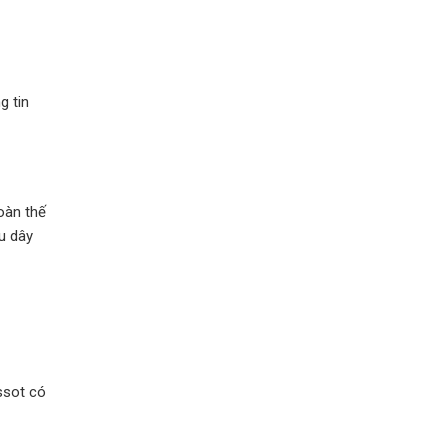
g tin
oàn thế
u dây
ssot có