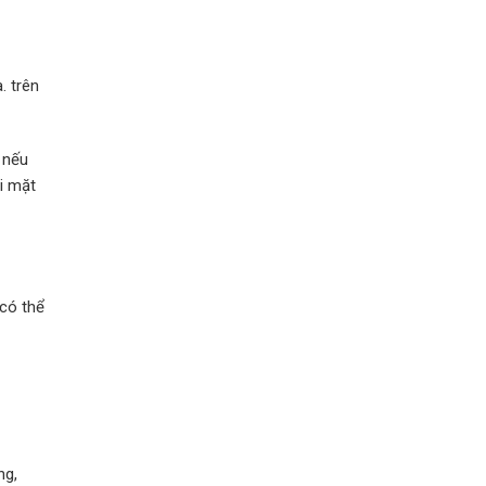
. trên
 nếu
i mặt
 có thể
ng,