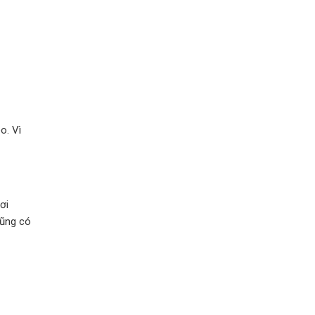
o. Vì
ơi
ũng có