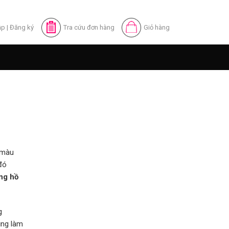
ập
|
Đăng ký
Tra cứu đơn hàng
Giỏ hàng
, màu
đó
ng hồ
g
ũng làm