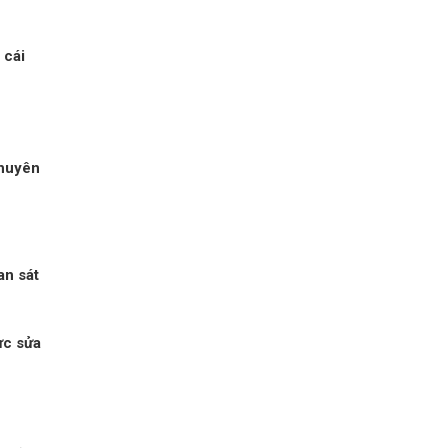
 cái
chuyên
an sát
ực sửa