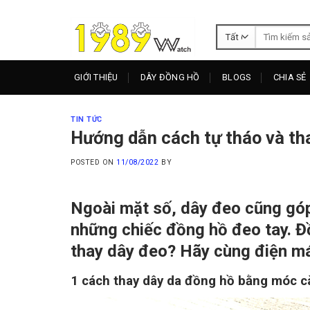
Skip
to
Tìm
content
kiếm:
GIỚI THIỆU
DÂY ĐỒNG HỒ
BLOGS
CHIA SẺ
TIN TỨC
Hướng dẫn cách tự tháo và tha
POSTED ON
11/08/2022
BY
Ngoài mặt số, dây đeo cũng gó
những chiếc đồng hồ đeo tay. Đ
thay dây đeo? Hãy cùng điện má
1
cách thay dây da đồng hồ bằng móc c