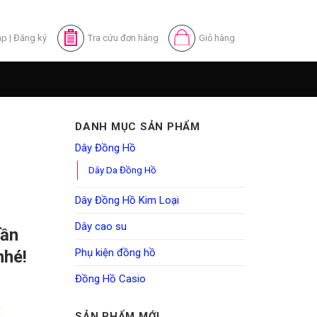
ập
|
Đăng ký
Tra cứu đơn hàng
Giỏ hàng
DANH MỤC SẢN PHẨM
Dây Đồng Hồ
Dây Da Đồng Hồ
Dây Đồng Hồ Kim Loại
Dây cao su
cần
Phụ kiện đồng hồ
nhé!
Đồng Hồ Casio
SẢN PHẨM MỚI