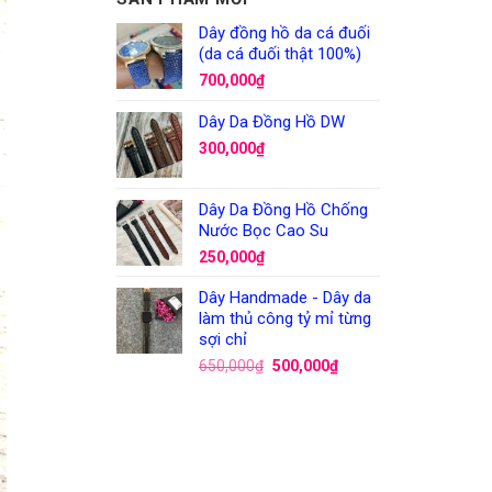
Dây đồng hồ da cá đuối
(da cá đuối thật 100%)
700,000
₫
Dây Da Đồng Hồ DW
300,000
₫
Dây Da Đồng Hồ Chống
Nước Bọc Cao Su
250,000
₫
Dây Handmade - Dây da
làm thủ công tỷ mỉ từng
sợi chỉ
650,000
₫
500,000
₫