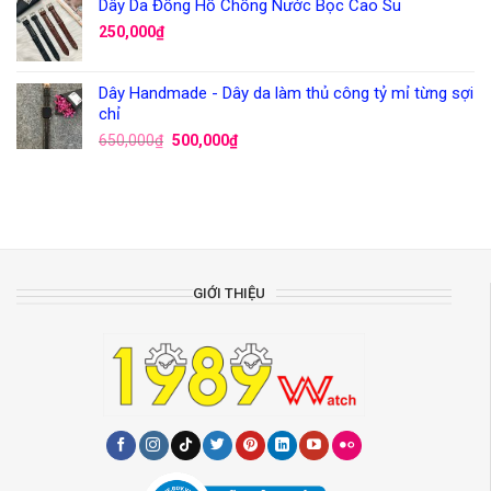
Dây Da Đồng Hồ Chống Nước Bọc Cao Su
250,000
₫
Dây Handmade - Dây da làm thủ công tỷ mỉ từng sợi
chỉ
650,000
₫
500,000
₫
GIỚI THIỆU