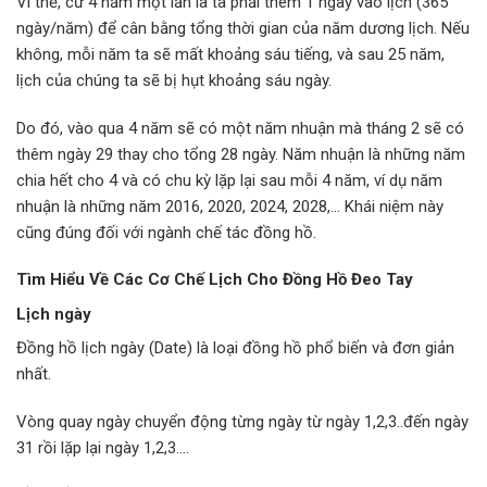
Vì thế, cứ 4 năm một lần là ta phải thêm 1 ngày vào lịch (365
ngày/năm) để cân bằng tổng thời gian của năm dương lịch. Nếu
không, mỗi năm ta sẽ mất khoảng sáu tiếng, và sau 25 năm,
lịch của chúng ta sẽ bị hụt khoảng sáu ngày.
Do đó, vào qua 4 năm sẽ có một năm nhuận mà tháng 2 sẽ có
thêm ngày 29 thay cho tổng 28 ngày. Năm nhuận là những năm
chia hết cho 4 và có chu kỳ lặp lại sau mỗi 4 năm, ví dụ năm
nhuận là những năm 2016, 2020, 2024, 2028,… Khái niệm này
cũng đúng đối với ngành chế tác đồng hồ.
Tìm Hiểu Về Các Cơ Chế Lịch Cho Đồng Hồ Đeo Tay
Lịch ngày
Đồng hồ lịch ngày (Date) là loại đồng hồ phổ biến và đơn giản
nhất.
Vòng quay ngày chuyển động từng ngày từ ngày 1,2,3..đến ngày
31 rồi lặp lại ngày 1,2,3….