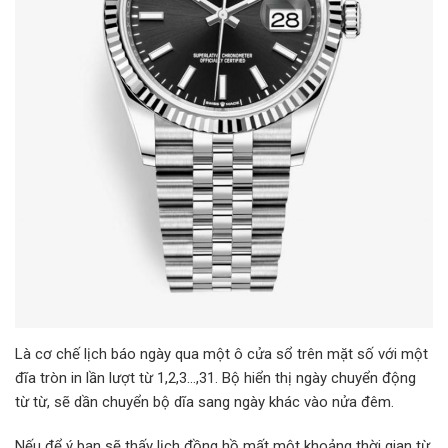
Là cơ chế lịch báo ngày qua một ô cửa sổ trên mặt số với một
đĩa tròn in lần lượt từ 1,2,3…,31. Bộ hiển thị ngày chuyển động
từ từ, sẽ dần chuyển bộ dĩa sang ngày khác vào nửa đêm.
Nếu để ý bạn sẽ thấy lịch đồng hồ mất một khoảng thời gian từ