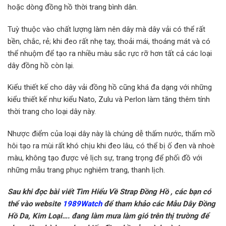
hoặc dòng đồng hồ thời trang bình dân.
Tuỳ thuộc vào chất lượng làm nên dây mà dây vải có thể rất
bền, chắc, rẻ; khi đeo rất nhẹ tay, thoải mái, thoáng mát và có
thể nhuộm để tạo ra nhiều màu sắc rực rỡ hơn tất cả các loại
dây đồng hồ còn lại.
Kiểu thiết kế cho dây vải đồng hồ cũng khá đa dạng với những
kiểu thiết kế như kiểu Nato, Zulu và Perlon làm tăng thêm tính
thời trang cho loại dây này.
Nhược điểm của loại dây này là chúng dễ thấm nước, thấm mồ
hôi tạo ra mùi rất khó chịu khi đeo lâu, có thể bị ố đen và nhoè
màu, không tạo được vẻ lịch sự, trang trọng để phối đồ với
những mẫu trang phục nghiêm trang, thanh lịch.
Sau khi đọc bài viết Tìm Hiểu Về Strap Đồng Hồ , các bạn
có
thể vào website
1989Watch
để tham khảo các Mẫu Dây Đồng
Hồ Da, Kim Loại…. đang làm mưa làm gió trên thị trường để