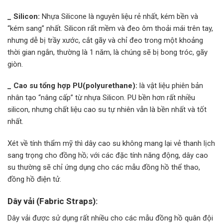
_ Silicon:
Nhựa Silicone là nguyên liệu rẻ nhất, kém bền và
“kém sang” nhất. Silicon rất mềm và đeo ôm thoải mái trên tay,
nhưng dễ bị trầy xước, cắt gãy và chỉ đeo trong một khoảng
thời gian ngắn, thường là 1 năm, là chúng sẽ bị bong tróc, gãy
giòn.
_ Cao su tổng hợp PU(polyurethane):
là vật liệu phiên bản
nhân tạo “nâng cấp” từ nhựa Silicon. PU bền hơn rất nhiều
silicon, nhưng chất liệu cao su tự nhiên vẫn là bền nhất và tốt
nhất.
Xét về tính thẩm mỹ thì dây cao su không mang lại vẻ thanh lịch
sang trọng cho đồng hồ; với các đặc tính năng động, dây cao
su thường sẽ chỉ ứng dụng cho các mẫu đồng hồ thể thao,
đồng hồ điện tử.
Dây vải (Fabric Straps):
Dây vải được sử dụng rất nhiều cho các mẫu đồng hồ quân đội