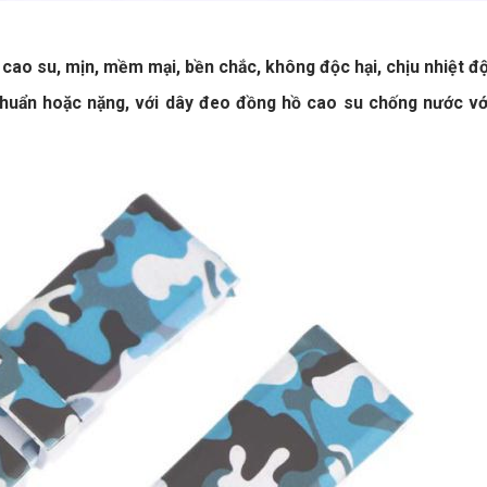
ao su, mịn, mềm mại, bền chắc, không độc hại, chịu nhiệt đ
uẩn hoặc nặng, với dây đeo đồng hồ cao su chống nước với bề m