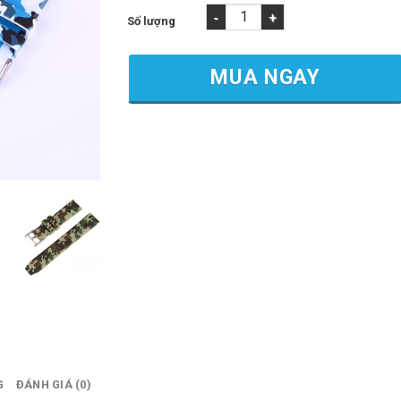
Dây Cao Su Thiết kế Họa Tiết Rằn Ri | 1989w
MUA NGAY
G
ĐÁNH GIÁ (0)