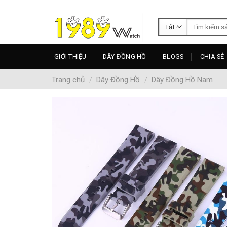
Skip
to
Tìm
content
kiếm:
GIỚI THIỆU
DÂY ĐỒNG HỒ
BLOGS
CHIA SẺ
Trang chủ
/
Dây Đồng Hồ
/
Dây Đồng Hồ Nam