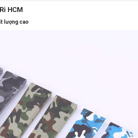
n Ri HCM
t lượng cao