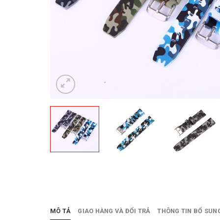
MÔ TẢ
GIAO HÀNG VÀ ĐỔI TRẢ
THÔNG TIN BỔ SUN