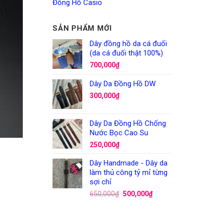
Đồng Hồ Casio
SẢN PHẨM MỚI
Dây đồng hồ da cá đuối
(da cá đuối thật 100%)
700,000
₫
Dây Da Đồng Hồ DW
300,000
₫
Dây Da Đồng Hồ Chống
Nước Bọc Cao Su
250,000
₫
Dây Handmade - Dây da
làm thủ công tỷ mỉ từng
sợi chỉ
650,000
₫
500,000
₫