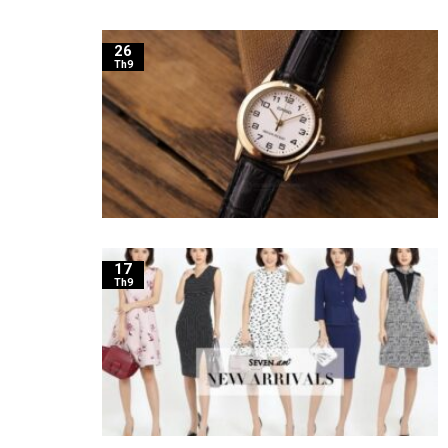
26
Th9
17
Th9