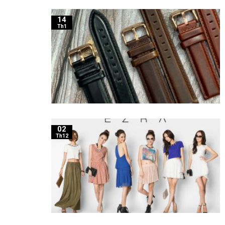
14
Th1
02
Th12