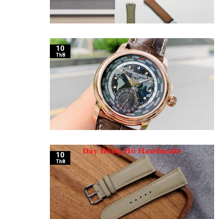
10
Th8
10
Th8