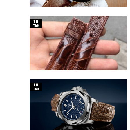
10
Th8
10
Th8