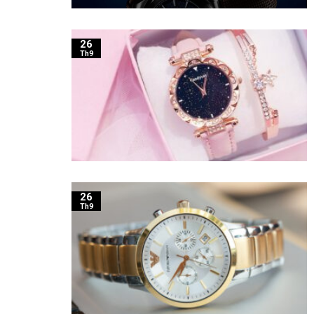
26
Th9
26
Th9