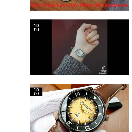
10
Th8
10
Th8