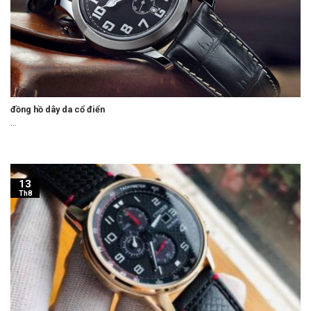
đồng hồ dây da cổ điển
...
13
Th8