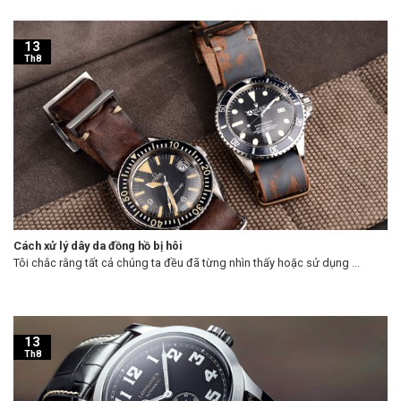
13
Th8
Cách xử lý dây da đồng hồ bị hôi
Tôi chắc rằng tất cả chúng ta đều đã từng nhìn thấy hoặc sử dụng ...
13
Th8