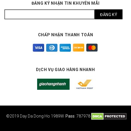
ĐĂNG KÝ NHẬN TIN KHUYỄN MÃI
CHẤP NHẬN THANH TOÁN
DỊCH VỤ GIAO HÀNG NHANH
©2019 Day Da Dong Ho
1989W
Pass
: 787978