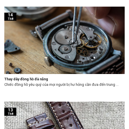
14
Th8
Thay dây đồng hồ đà nẵng
Chiếc đồng hồ yêu quý của mọi người bị hư hỏng cần đưa đến trung ...
13
Th8